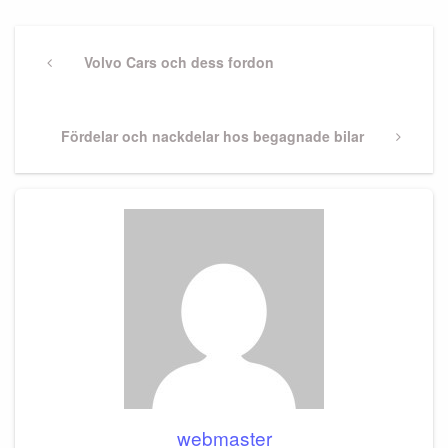
Inläggsnavigering
Previous
Volvo Cars och dess fordon
Post
Next
Fördelar och nackdelar hos begagnade bilar
Post
webmaster