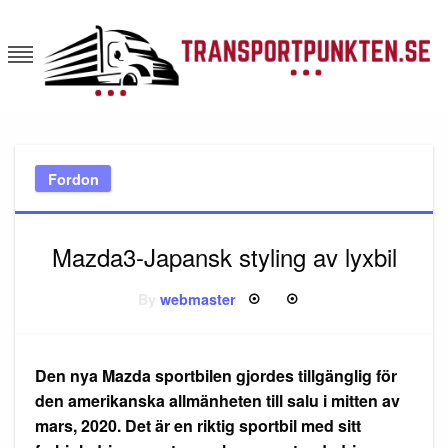
Skip
to
content
Transportpunkten
Fordon
Mazda3-Japansk styling av lyxbil
By
webmaster
Posted
on
Den nya Mazda sportbilen gjordes tillgänglig för
den amerikanska allmänheten till salu i mitten av
mars, 2020. Det är en riktig sportbil med sitt