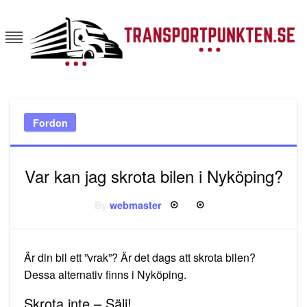
Skip
to
content
Transportpunkten
Fordon
Var kan jag skrota bilen i Nyköping?
By
webmaster
Posted
on
Är din bil ett ”vrak”? Är det dags att skrota bilen?
Dessa alternativ finns i Nyköping.
Skrota inte – Sälj!