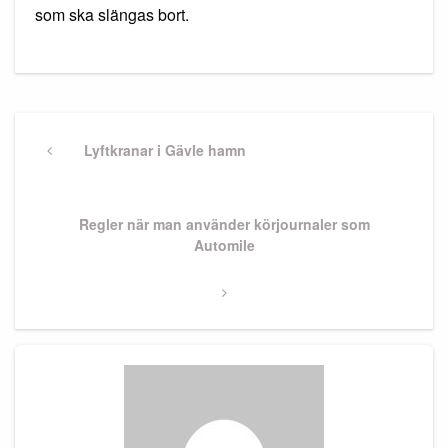
som ska slängas bort.
Inläggsnavigering
Previous
Lyftkranar i Gävle hamn
Post
Next
Regler när man använder körjournaler som
Post
Automile